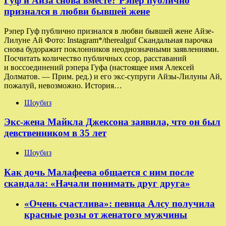
Гуф и Айза снова вместе? Рэпер публично
признался в любви бывшей жене
Рэпер Гуф публично признался в любви бывшей жене Айзе-
Лилуне Ай Фото: Instagram*/therealguf Скандальная парочка
снова будоражит поклонников неоднозначными заявлениями.
Посчитать количество публичных ссор, расставаний
и воссоединений рэпера Гуфа (настоящее имя Алексей
Долматов. — Прим. ред.) и его экс-супруги Айзы-Лилуны Ай,
пожалуй, невозможно. История…
Шоубиз
Экс-жена Майкла Джексона заявила, что он был
девственником в 35 лет
Шоубиз
Как дочь Малафеева общается с ним после
скандала: «Начали понимать друг друга»
«Очень счастлива»: певица Алсу получила
красные розы от женатого мужчины