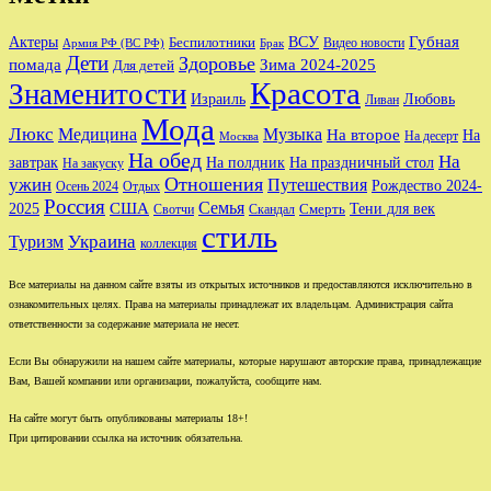
Губная
Актеры
ВСУ
Беспилотники
Видео новости
Армия РФ (ВС РФ)
Брак
Дети
Здоровье
помада
Зима 2024-2025
Для детей
Красота
Знаменитости
Израиль
Любовь
Ливан
Мода
Люкс
Медицина
Музыка
На второе
На
На десерт
Москва
На обед
На
завтрак
На праздничный стол
На полдник
На закуску
Отношения
ужин
Путешествия
Рождество 2024-
Осень 2024
Отдых
Россия
Семья
США
Тени для век
2025
Свотчи
Скандал
Смерть
стиль
Туризм
Украина
коллекция
Все материалы на данном сайте взяты из открытых источников и предоставляются исключительно в
ознакомительных целях. Права на материалы принадлежат их владельцам. Администрация сайта
ответственности за содержание материала не несет.
Если Вы обнаружили на нашем сайте материалы, которые нарушают авторские права, принадлежащие
Вам, Вашей компании или организации, пожалуйста, сообщите нам.
На сайте могут быть опубликованы материалы 18+!
При цитировании ссылка на источник обязательна.