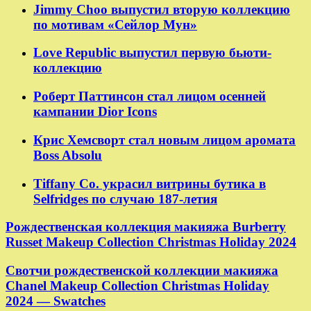
Jimmy Choo выпустил вторую коллекцию
по мотивам «Сейлор Мун»
Love Republic выпустил первую бьюти-
коллекцию
Роберт Паттинсон стал лицом осенней
кампании Dior Icons
Крис Хемсворт стал новым лицом аромата
Boss Absolu
Tiffany Co. украсил витрины бутика в
Selfridges по случаю 187-летия
Рождественская коллекция макияжа Burberry
Russet Makeup Collection Christmas Holiday 2024
Свотчи рождественской коллекции макияжа
Chanel Makeup Collection Christmas Holiday
2024 — Swatches