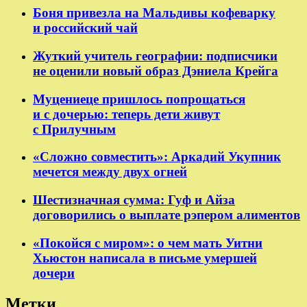
Боня привезла на Мальдивы кофеварку
и российский чай
Жуткий учитель географии: подписчики
не оценили новый образ Дэниела Крейга
Муцениеце пришлось попрощаться
и с дочерью: теперь дети живут
с Прилучным
«Сложно совместить»: Аркадий Укупник
мечется между двух огней
Шестизначная сумма: Гуф и Айза
договорились о выплате рэпером алиментов
«Покойся с миром»: о чем мать Уитни
Хьюстон написала в письме умершей
дочери
Метки