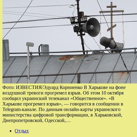
Фото: ИЗВЕСТИЯ/Эдуард Корниенко В Харькове на фоне
воздушной тревоги прогремел взрыв. Об этом 10 октября
сообщил украинский телеканал «Общественное». «В
Харькове прогремел взрыв», — говорится в сообщении в
Telegram-канале. По данным онлайн-карты украинского
министерства цифровой трансформации, в Харьковской,
Днепропетровской, Одесской,…
Отдых