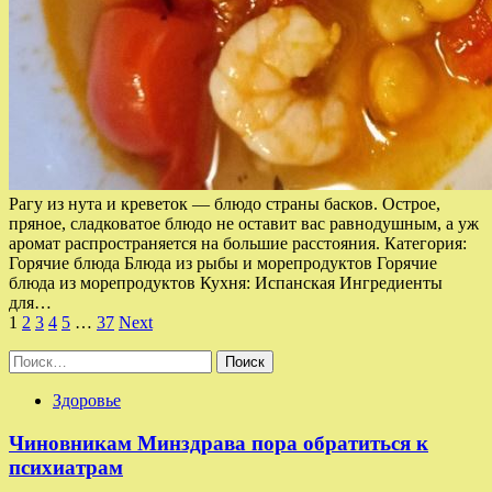
Рагу из нута и креветок — блюдо страны басков. Острое,
пряное, сладковатое блюдо не оставит вас равнодушным, а уж
аромат распространяется на большие расстояния. Категория:
Горячие блюда Блюда из рыбы и морепродуктов Горячие
блюда из морепродуктов Кухня: Испанская Ингредиенты
для…
Пагинация
1
2
3
4
5
…
37
Next
записей
Найти:
Здоровье
Чиновникам Минздрава пора обратиться к
психиатрам