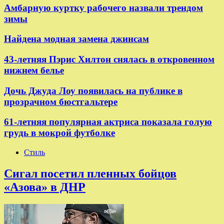
Амбарную куртку рабочего назвали трендом
зимы
Найдена модная замена джинсам
43-летняя Пэрис Хилтон снялась в откровенном
нижнем белье
Дочь Джуда Лоу появилась на публике в
прозрачном бюстгальтере
61-летняя популярная актриса показала голую
грудь в мокрой футболке
Стиль
Сигал посетил пленных бойцов
«Азова» в ДНР