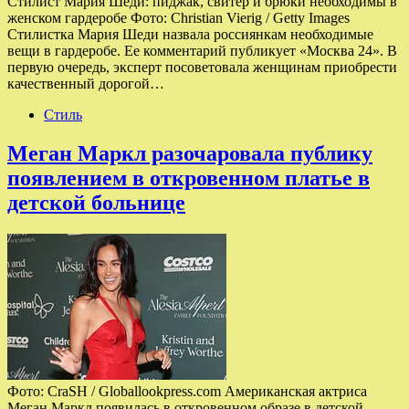
Стилист Мария Шеди: пиджак, свитер и брюки необходимы в
женском гардеробе Фото: Christian Vierig / Getty Images
Стилистка Мария Шеди назвала россиянкам необходимые
вещи в гардеробе. Ее комментарий публикует «Москва 24». В
первую очередь, эксперт посоветовала женщинам приобрести
качественный дорогой…
Стиль
Меган Маркл разочаровала публику
появлением в откровенном платье в
детской больнице
Фото: CraSH / Globallookpress.com Американская актриса
Меган Маркл появилась в откровенном образе в детской