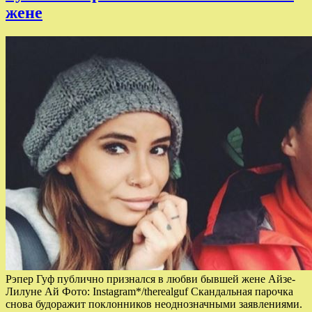
жене
Рэпер Гуф публично признался в любви бывшей жене Айзе-
Лилуне Ай Фото: Instagram*/therealguf Скандальная парочка
снова будоражит поклонников неоднозначными заявлениями.