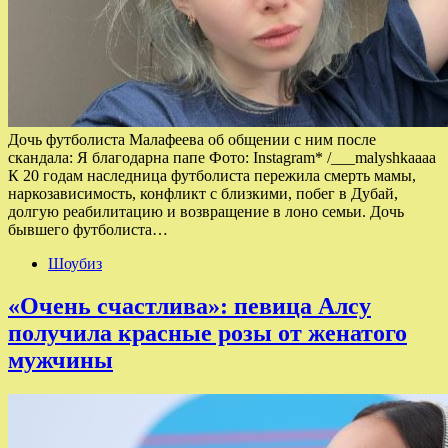
Дочь футболиста Малафеева об общении с ним после
скандала: Я благодарна папе Фото: Instagram* /___malyshkaaaa
К 20 годам наследница футболиста пережила смерть мамы,
наркозависимость, конфликт с близкими, побег в Дубай,
долгую реабилитацию и возвращение в лоно семьи. Дочь
бывшего футболиста…
Шоубиз
«Очень счастлива»: певица Алсу
получила красные розы от женатого
мужчины