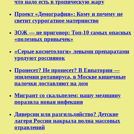
что надо есть в тропическую жару
Проект «Демография»: Кому и почему не
светит суррогатное материнство
ЗОЖ — не приговор: Топ-10 самых опасных
«полезных привычек»
«Серые косметологи» левыми препаратами
уродуют россиянок
Пронесет? Не пронесет? В Евпатории —
эпидемия ротавируса, в Москве кишечные
палочки доставляют на дом
Мигрант со скальпелем: нашу медицину
поразила новая инфекция
Диверсии или разгильдяйство? Детские
лагеря России накрыла волна массовых
отравлений