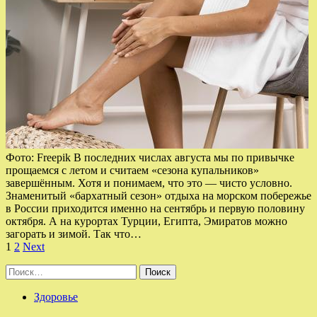
Фото: Freepik В последних числах августа мы по привычке
прощаемся с летом и считаем «сезона купальников»
завершённым. Хотя и понимаем, что это — чисто условно.
Знаменитый «бархатный сезон» отдыха на морском побережье
в России приходится именно на сентябрь и первую половину
октября. А на курортах Турции, Египта, Эмиратов можно
загорать и зимой. Так что…
Пагинация
1
2
Next
записей
Найти:
Здоровье