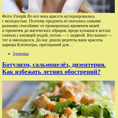
Фото: Freepik Во все века красота ассоциировалась
с молодостью. Поэтому продлить её пытались самыми
разными способами: от проверенных временем мазей
и примочек до магических обрядов, вроде купания в котлах
сначала с кипящей водой, потом — с ледяной. Кто выжил —
тот и омолодился. До нас дошли рецепты ванн красоты
царицы Клеопатры, притираний для…
Здоровье
Ботулизм, сальмонелёз, дизентерия.
Как избежать летних обострений?