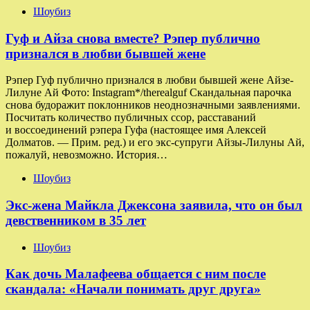
Шоубиз
Гуф и Айза снова вместе? Рэпер публично
признался в любви бывшей жене
Рэпер Гуф публично признался в любви бывшей жене Айзе-
Лилуне Ай Фото: Instagram*/therealguf Скандальная парочка
снова будоражит поклонников неоднозначными заявлениями.
Посчитать количество публичных ссор, расставаний
и воссоединений рэпера Гуфа (настоящее имя Алексей
Долматов. — Прим. ред.) и его экс-супруги Айзы-Лилуны Ай,
пожалуй, невозможно. История…
Шоубиз
Экс-жена Майкла Джексона заявила, что он был
девственником в 35 лет
Шоубиз
Как дочь Малафеева общается с ним после
скандала: «Начали понимать друг друга»