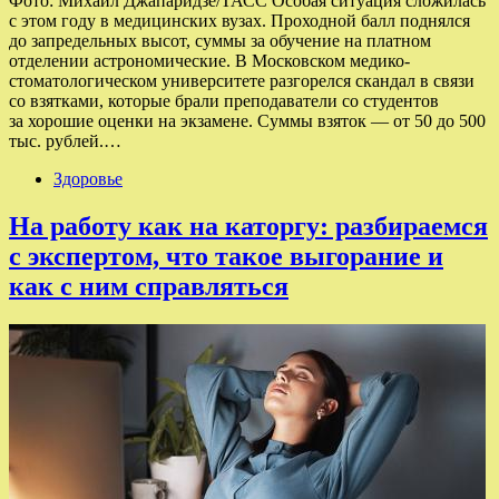
Фото: Михаил Джапаридзе/ТАСС Особая ситуация сложилась
с этом году в медицинских вузах. Проходной балл поднялся
до запредельных высот, суммы за обучение на платном
отделении астрономические. В Московском медико-
стоматологическом университете разгорелся скандал в связи
со взятками, которые брали преподаватели со студентов
за хорошие оценки на экзамене. Суммы взяток — от 50 до 500
тыс. рублей.…
Здоровье
На работу как на каторгу: разбираемся
с экспертом, что такое выгорание и
как с ним справляться