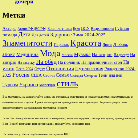
дочери
Метки
Губная
Актеры
ВСУ
Беспилотники
Видео новости
Армия РФ (ВС РФ)
Брак
Дети
Здоровье
помада
Зима 2024-2025
Для детей
Красота
Знаменитости
Израиль
Любовь
Ливан
Мода
Люкс
Медицина
Музыка
На второе
На
На десерт
Москва
На обед
На
завтрак
На праздничный стол
На полдник
На закуску
Отношения
ужин
Путешествия
Рождество 2024-
Осень 2024
Отдых
Россия
Семья
США
Тени для век
2025
Свотчи
Скандал
Смерть
стиль
Туризм
Украина
коллекция
Все материалы на данном сайте взяты из открытых источников и предоставляются исключительно в
ознакомительных целях. Права на материалы принадлежат их владельцам. Администрация сайта
ответственности за содержание материала не несет.
Если Вы обнаружили на нашем сайте материалы, которые нарушают авторские права, принадлежащие
Вам, Вашей компании или организации, пожалуйста, сообщите нам.
На сайте могут быть опубликованы материалы 18+!