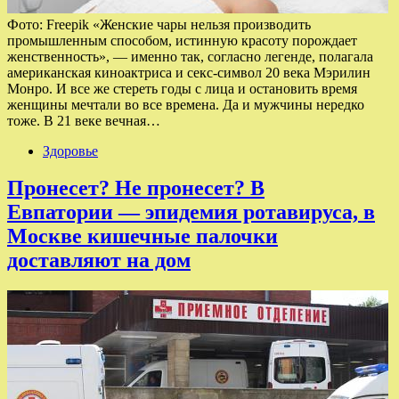
Фото: Freepik «Женские чары нельзя производить
промышленным способом, истинную красоту порождает
женственность», — именно так, согласно легенде, полагала
американская киноактриса и секс-символ 20 века Мэрилин
Монро. И все же стереть годы с лица и остановить время
женщины мечтали во все времена. Да и мужчины нередко
тоже. В 21 веке вечная…
Здоровье
Пронесет? Не пронесет? В
Евпатории — эпидемия ротавируса, в
Москве кишечные палочки
доставляют на дом