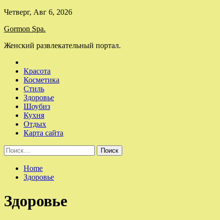
Skip
Четверг, Авг 6, 2026
to
Gormon Spa.
content
Женский развлекательный портал.
Красота
Косметика
Стиль
Здоровье
Шоубиз
Кухня
Отдых
Карта сайта
Найти:
Home
Здоровье
Здоровье