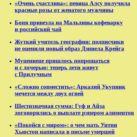
«Очень счастлива»: певица Алсу получила
красные розы от женатого мужчины
Боня привезла на Мальдивы кофеварку
и российский чай
Жуткий учитель географии: подписчики
не оценили новый образ Дэниела Крейга
Муцениеце пришлось попрощаться
и с дочерью: теперь дети живут
с Прилучным
«Сложно совместить»: Аркадий Укупник
мечется между двух огней
Шестизначная сумма: Гуф и Айза
договорились о выплате рэпером алиментов
«Покойся с миром»: о чем мать Уитни
Хьюстон написала в письме умершей