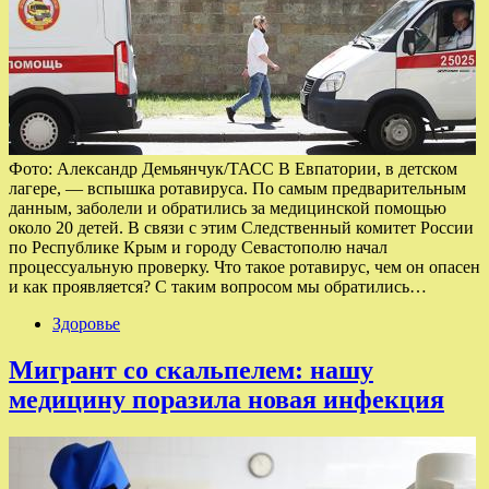
Фото: Александр Демьянчук/ТАСС В Евпатории, в детском
лагере, — вспышка ротавируса. По самым предварительным
данным, заболели и обратились за медицинской помощью
около 20 детей. В связи с этим Следственный комитет России
по Республике Крым и городу Севастополю начал
процессуальную проверку. Что такое ротавирус, чем он опасен
и как проявляется? С таким вопросом мы обратились…
Здоровье
Мигрант со скальпелем: нашу
медицину поразила новая инфекция