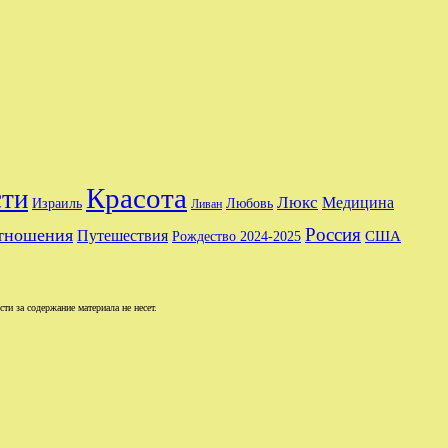
Красота
сти
Люкс
Медицина
Израиль
Любовь
Ливан
тношения
Россия
Путешествия
США
Рождество 2024-2025
и за содержание материала не несет.