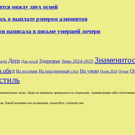
тся между двух огней
сь о выплате рэпером алиментов
он написала в письме умершей дочери
Знаменито
Дети
Здоровье
мада
Зима 2024-2025
Для детей
а обед
О
На ужин
На праздничный стол
На полдник
Осень 2024
Отдых
стиль
комительных целях. Права на материалы принадлежат их владельцам. Администрация сайта ответственност
ам, Вашей компании или организации, пожалуйста, сообщите нам.