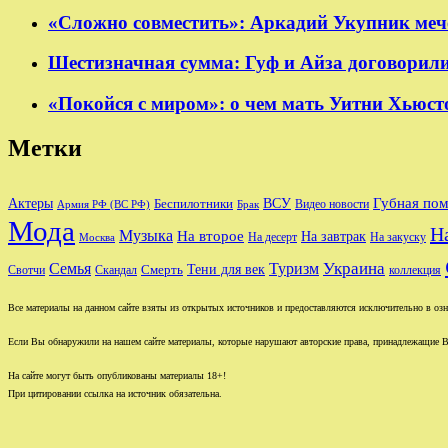
«Сложно совместить»: Аркадий Укупник мече
Шестизначная сумма: Гуф и Айза договорили
«Покойся с миром»: о чем мать Уитни Хьюст
Метки
Губная по
Актеры
ВСУ
Беспилотники
Видео новости
Армия РФ (ВС РФ)
Брак
Мода
Н
Музыка
На второе
На завтрак
На десерт
На закуску
Москва
Туризм
Украина
Семья
Тени для век
Свотчи
Скандал
Смерть
коллекция
Все материалы на данном сайте взяты из открытых источников и предоставляются исключительно в озна
Если Вы обнаружили на нашем сайте материалы, которые нарушают авторские права, принадлежащие В
На сайте могут быть опубликованы материалы 18+!
При цитировании ссылка на источник обязательна.