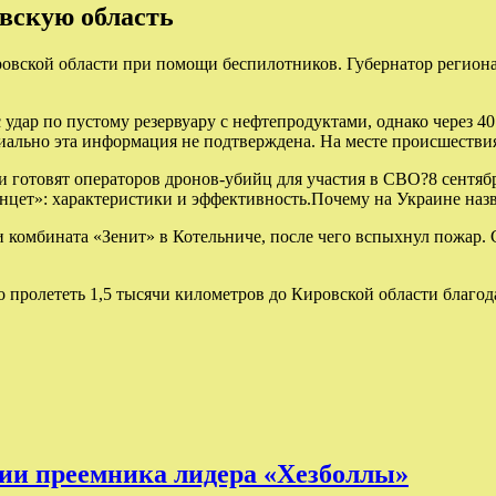
вскую область
ровской области при помощи беспилотников. Губернатор регион
 удар по пустому резервуару с нефтепродуктами, однако через 4
циально эта информация не подтверждена. На месте происшестви
и готовят операторов дронов-убийц для участия в СВО?8 сентяб
нцет»: характеристики и эффективность.Почему на Украине назв
 комбината «Зенит» в Котельниче, после чего вспыхнул пожар. С
о пролететь 1,5 тысячи километров до Кировской области благо
ции преемника лидера «Хезболлы»