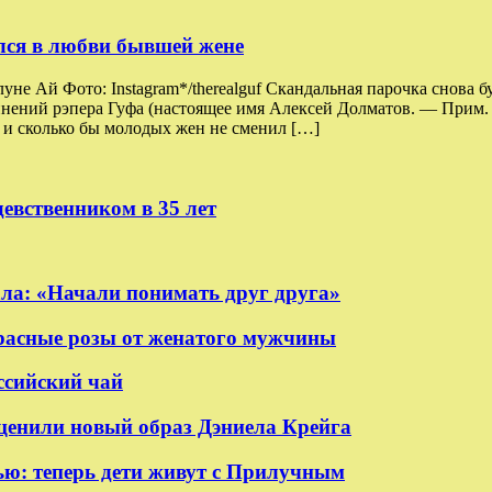
ался в любви бывшей жене
не Ай Фото: Instagram*/therealguf Скандальная парочка снова
инений рэпера Гуфа (настоящее имя Алексей Долматов. — Прим. 
, и сколько бы молодых жен не сменил […]
евственником в 35 лет
ала: «Начали понимать друг друга»
красные розы от женатого мужчины
ссийский чай
ценили новый образ Дэниела Крейга
ью: теперь дети живут с Прилучным