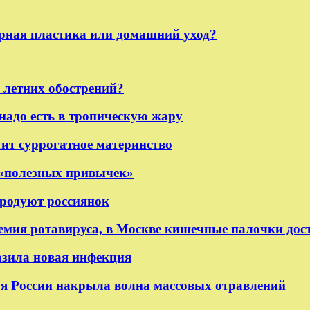
урная пластика или домашний уход?
ь летних обострений?
надо есть в тропическую жару
тит суррогатное материнство
 «полезных привычек»
родуют россиянок
емия ротавируса, в Москве кишечные палочки дос
азила новая инфекция
ря России накрыла волна массовых отравлений