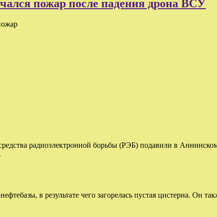
ачался пожар после падения дрона ВСУ
пожар
 средства радиоэлектронной борьбы (РЭБ) подавили в Аннинско
.
нефтебазы, в результате чего загорелась пустая цистерна. Он та