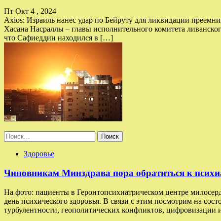
Пт Окт 4 , 2024
Axios: Израиль нанес удар по Бейруту для ликвидации преемни
Хасана Насраллы – главы исполнительного комитета ливанског
что Сафиеддин находился в […]
Найти:
Здоровье
Чиновникам Минздрава пора обратиться к псих
На фото: пациенты в Геронтопсихиатрическом центре милосе
день психического здоровья. В связи с этим посмотрим на сос
турбулентности, геополитических конфликтов, цифровизации и