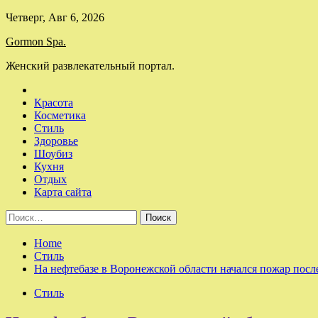
Skip
Четверг, Авг 6, 2026
to
Gormon Spa.
content
Женский развлекательный портал.
Красота
Косметика
Стиль
Здоровье
Шоубиз
Кухня
Отдых
Карта сайта
Найти:
Home
Стиль
На нефтебазе в Воронежской области начался пожар пос
Стиль