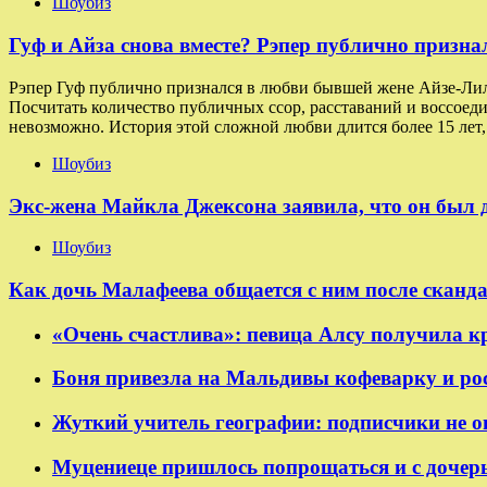
Шоубиз
Гуф и Айза снова вместе? Рэпер публично призн
Рэпер Гуф публично признался в любви бывшей жене Айзе-Лилу
Посчитать количество публичных ссор, расставаний и воссоед
невозможно. История этой сложной любви длится более 15 лет
Шоубиз
Экс-жена Майкла Джексона заявила, что он был д
Шоубиз
Как дочь Малафеева общается с ним после сканд
«Очень счастлива»: певица Алсу получила 
Боня привезла на Мальдивы кофеварку и ро
Жуткий учитель географии: подписчики не о
Муцениеце пришлось попрощаться и с дочер