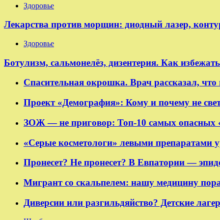
Здоровье
Лекарства против морщин: диодный лазер, конт
Здоровье
Ботулизм, сальмонелёз, дизентерия. Как избежат
Спасительная окрошка. Врач рассказал, что 
Проект «Демография»: Кому и почему не све
ЗОЖ — не приговор: Топ-10 самых опасных
«Серые косметологи» левыми препаратами у
Пронесет? Не пронесет? В Евпатории — эпид
Мигрант со скальпелем: нашу медицину пор
Диверсии или разгильдяйство? Детские лаге