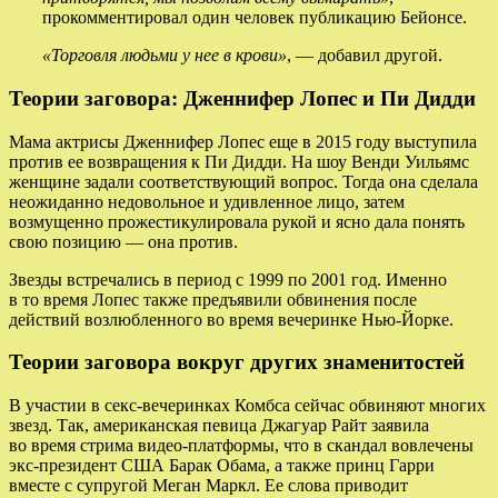
прокомментировал один человек публикацию Бейонсе.
«Торговля людьми у нее в крови»
, — добавил другой.
Теории заговора: Дженнифер Лопес и Пи Дидди
Мама актрисы Дженнифер Лопес еще в 2015 году выступила
против ее возвращения к Пи Дидди. На шоу Венди Уильямс
женщине задали соответствующий вопрос. Тогда она сделала
неожиданно недовольное и удивленное лицо, затем
возмущенно прожестикулировала рукой и ясно дала понять
свою позицию — она против.
Звезды встречались в период с 1999 по 2001 год. Именно
в то время Лопес также предъявили обвинения после
действий возлюбленного во время вечеринке Нью-Йорке.
Теории заговора вокруг других знаменитостей
В участии в секс-вечеринках Комбса сейчас обвиняют многих
звезд. Так, американская певица Джагуар Райт заявила
во время стрима видео-платформы, что в скандал вовлечены
экс-президент США Барак Обама, а также принц Гарри
вместе с супругой Меган Маркл. Ее слова приводит