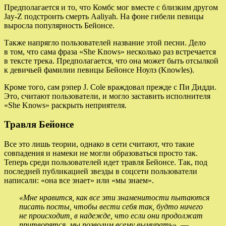
Предполагается и то, что Комбс мог вместе с близким другом
Jay-Z подстроить смерть Aaliyah. На фоне гибели певицы
выросла популярность Бейонсе.
Также напрягло пользователей название этой песни. Дело
в том, что сама фраза «She Knows» несколько раз встречается
в тексте трека. Предполагается, что она может быть отсылкой
к девичьей фамилии певицы Бейонсе Ноулз (Knowles).
Кроме того, сам рэпер J. Cole враждовал прежде с Пи Дидди.
Это, считают пользователи, и могло заставить исполнителя
«She Knows» раскрыть неприятеля.
Травля Бейонсе
Все это лишь теории, однако в сети считают, что такие
совпадения и намеки не могли образоваться просто так.
Теперь среди пользователей идет травля Бейонсе. Так, под
последней публикацией звезды в соцсети пользователи
написали: «она все знает» или «мы знаем».
«Мне нравится, как все эти знаменитости пытаются
писать посты, чтобы вести себя так, будто ничего
не происходит, в надежде, что если они продолжат
притворятся, мы позволим всему вымирать»
, —