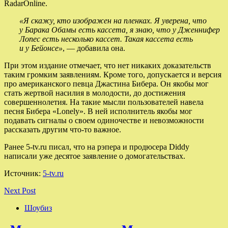
RadarOnline.
«Я скажу, кто изображен на пленках. Я уверена, что
у Барака Обамы есть кассета, я знаю, что у Дженнифер
Лопес есть несколько кассет. Такая кассета есть
и у Бейонсе»
, — добавила она.
При этом издание отмечает, что нет никаких доказательств
таким громким заявлениям. Кроме того, допускается и версия
про американского певца Джастина Бибера. Он якобы мог
стать жертвой насилия в молодости, до достижения
совершеннолетия. На такие мысли пользователей навела
песня Бибера «Lonely». В ней исполнитель якобы мог
подавать сигналы о своем одиночестве и невозможности
рассказать другим что-то важное.
Ранее 5-tv.ru писал, что на рэпера и продюсера Diddy
написали уже десятое заявление о домогательствах.
Источник:
5-tv.ru
Next Post
Шоубиз