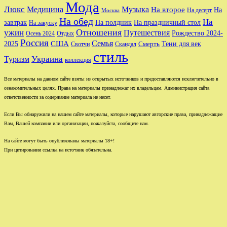
Мода
Люкс
Медицина
Музыка
На второе
На
На десерт
Москва
На обед
На
завтрак
На праздничный стол
На полдник
На закуску
Отношения
ужин
Путешествия
Рождество 2024-
Осень 2024
Отдых
Россия
Семья
США
Тени для век
2025
Свотчи
Скандал
Смерть
стиль
Туризм
Украина
коллекция
Все материалы на данном сайте взяты из открытых источников и предоставляются исключительно в
ознакомительных целях. Права на материалы принадлежат их владельцам. Администрация сайта
ответственности за содержание материала не несет.
Если Вы обнаружили на нашем сайте материалы, которые нарушают авторские права, принадлежащие
Вам, Вашей компании или организации, пожалуйста, сообщите нам.
На сайте могут быть опубликованы материалы 18+!
При цитировании ссылка на источник обязательна.