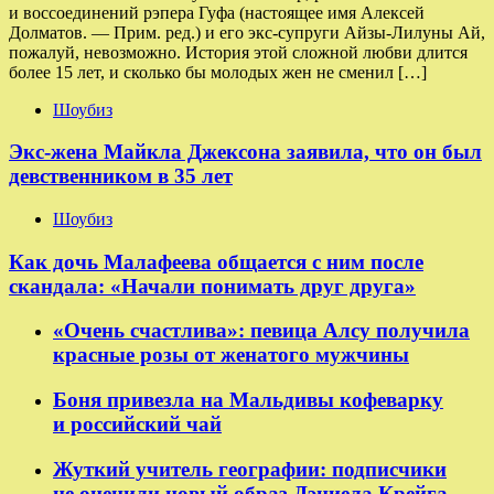
и воссоединений рэпера Гуфа (настоящее имя Алексей
Долматов. — Прим. ред.) и его экс-супруги Айзы-Лилуны Ай,
пожалуй, невозможно. История этой сложной любви длится
более 15 лет, и сколько бы молодых жен не сменил […]
Шоубиз
Экс-жена Майкла Джексона заявила, что он был
девственником в 35 лет
Шоубиз
Как дочь Малафеева общается с ним после
скандала: «Начали понимать друг друга»
«Очень счастлива»: певица Алсу получила
красные розы от женатого мужчины
Боня привезла на Мальдивы кофеварку
и российский чай
Жуткий учитель географии: подписчики
не оценили новый образ Дэниела Крейга