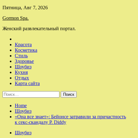
Skip
Пятница, Авг 7, 2026
to
Gormon Spa.
content
Женский развлекательный портал.
Красота
Косметика
Стиль
Здоровье
Шоубиз
Кухня
Отдых
Карта сайта
Найти:
Home
Шоубиз
«Она все знает»: Бейонсе затравили за причастность
к секс-скандалу P. Diddy
Шоубиз