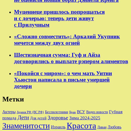
Муцениеце пришлось попрощаться
и с дочерью: теперь дети живут
с Прилучным
«Сложно совместить»: Аркадий Укупник
мечется между двух огней
Шестизначная сумма: Гуф и Айза
договорились о выплате рэпером алиментов
«Покойся с миром»: о чем мать Уитни
Хьюстон написала в письме умершей
дочери
Метки
Губная
Актеры
ВСУ
Беспилотники
Видео новости
Армия РФ (ВС РФ)
Брак
Дети
Здоровье
помада
Зима 2024-2025
Для детей
Красота
Знаменитости
Израиль
Любовь
Ливан