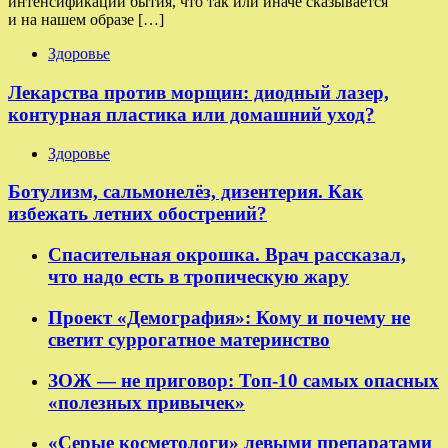
интенсификации бытия, что так или иначе сказывается
и на нашем образе […]
Здоровье
Лекарства против морщин: диодный лазер,
контурная пластика или домашний уход?
Здоровье
Ботулизм, сальмонелёз, дизентерия. Как
избежать летних обострений?
Спасительная окрошка. Врач рассказал,
что надо есть в тропическую жару
Проект «Демография»: Кому и почему не
светит суррогатное материнство
ЗОЖ — не приговор: Топ-10 самых опасных
«полезных привычек»
«Серые косметологи» левыми препаратами