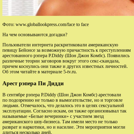
Фото: www.globallookpress.com/face to face
На чем основываются догадки?
Пользователи интернета раскритиковали американскую
певицу Бейонсе за возможную причастность к преступлениям
арестованного рэпера P.Diddy (Шон Джон Комбс). Появились
различные теории заговоров вокруг этого секс-скандала,
причем коснулись они также и других известных личностей.
Об этом читайте в материале 5-tv.ru.
Арест рэпера Пи Дидди
В сентябре рэпера P.Diddy (Шон Джон Комбс) арестовали
по подозрению не только в вымогательстве, но и торговле
людьми. Отмечалось, что делалось это в целях сексуальной
эксплуатации. Согласно искам, он также организовывал так
называемые «Белые вечеринки» с участием звезд
американского шоу-бизнеса. Там имели место не только
разврат и наркотики, но и насилие. Эти мероприятия могли
длиться несколько дней.