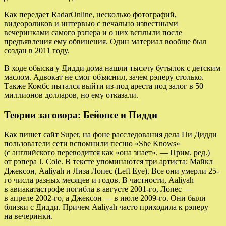
Как передает RadarOnline, несколько фотографий,
видеороликов и интервью с печально известными
вечеринками самого рэпера и о них всплыли после
предъявления ему обвинения. Один материал вообще был
создан в 2011 году.
В ходе обыска у Дидди дома нашли тысячу бутылок с детским
маслом. Адвокат не смог объяснил, зачем рэперу столько.
Также Комбс пытался выйти из-под ареста под залог в 50
миллионов долларов, но ему отказали.
Теории заговора: Бейонсе и Пидди
Как пишет сайт Super, на фоне расследования дела Пи Дидди
пользователи сети вспомнили песню «She Knows»
(с английского переводится как «она знает». — Прим. ред.)
от рэпера J. Cole. В тексте упоминаются три артиста: Майкл
Джексон, Aaliyah и Лиза Лопес (Left Eye). Все они умерли 25-
го числа разных месяцев и годов. В частности, Aaliyah
в авиакатастрофе погибла в августе 2001-го, Лопес —
в апреле 2002-го, а Джексон — в июле 2009-го. Они были
близки с Дидди. Причем Aaliyah часто приходила к рэперу
на вечеринки.