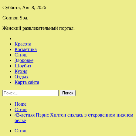
Skip
Суббота, Авг 8, 2026
to
Gormon Spa.
content
Женский развлекательный портал.
Красота
Косметика
Стиль
Здоровье
Шоубиз
Кухня
Отдых
Карта сайта
Найти:
Home
Стиль
43-летняя Пэрис Хилтон снялась в откровенном нижнем
белье
Стиль