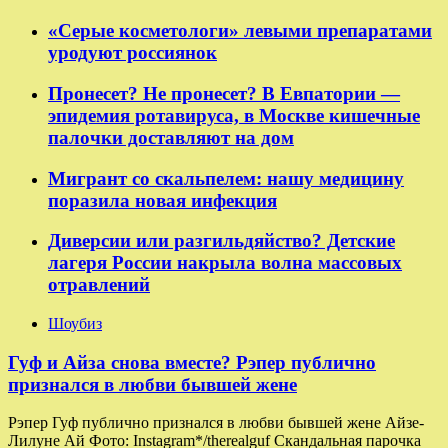
«Серые косметологи» левыми препаратами
уродуют россиянок
Пронесет? Не пронесет? В Евпатории —
эпидемия ротавируса, в Москве кишечные
палочки доставляют на дом
Мигрант со скальпелем: нашу медицину
поразила новая инфекция
Диверсии или разгильдяйство? Детские
лагеря России накрыла волна массовых
отравлений
Шоубиз
Гуф и Айза снова вместе? Рэпер публично
признался в любви бывшей жене
Рэпер Гуф публично признался в любви бывшей жене Айзе-
Лилуне Ай Фото: Instagram*/therealguf Скандальная парочка