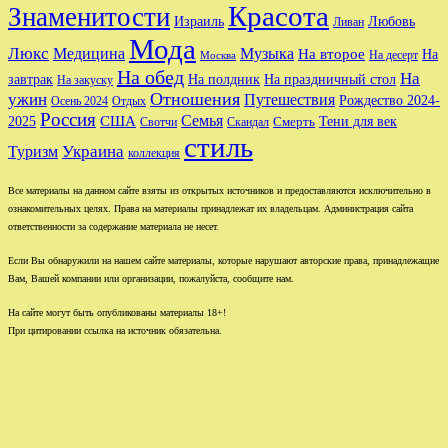
Красота
Знаменитости
Израиль
Любовь
Ливан
Мода
Люкс
Медицина
Музыка
На второе
На
На десерт
Москва
На обед
На
завтрак
На праздничный стол
На полдник
На закуску
Отношения
ужин
Путешествия
Рождество 2024-
Осень 2024
Отдых
Россия
Семья
США
Тени для век
2025
Свотчи
Скандал
Смерть
стиль
Туризм
Украина
коллекция
Все материалы на данном сайте взяты из открытых источников и предоставляются исключительно в
ознакомительных целях. Права на материалы принадлежат их владельцам. Администрация сайта
ответственности за содержание материала не несет.
Если Вы обнаружили на нашем сайте материалы, которые нарушают авторские права, принадлежащие
Вам, Вашей компании или организации, пожалуйста, сообщите нам.
На сайте могут быть опубликованы материалы 18+!
При цитировании ссылка на источник обязательна.