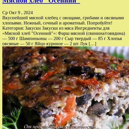
Мясной хлеб "Осенний"
Ср Окт 9 , 2024
Вкуснейший мясной хлебец с овощами, грибами и овсяными
хлопьями. Нежный, сочный и ароматный. Попробуйте!
Категория: Закуски Закуски из мяса Ингредиенты для
«Мясной хлеб "Осенний"»: Фарш мясной (свинина/говядина)
— 500 г Шампиньоны — 200 г Сыр твердый — 85 г Хлопья
овсяные — 50 г Яйцо куриное — 2 шт Лук […]