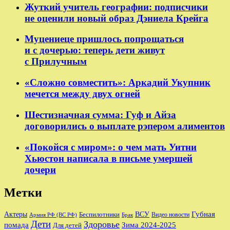
Жуткий учитель географии: подписчики
не оценили новый образ Дэниела Крейга
Муцениеце пришлось попрощаться
и с дочерью: теперь дети живут
с Прилучным
«Сложно совместить»: Аркадий Укупник
мечется между двух огней
Шестизначная сумма: Гуф и Айза
договорились о выплате рэпером алиментов
«Покойся с миром»: о чем мать Уитни
Хьюстон написала в письме умершей
дочери
Метки
Губная
Актеры
ВСУ
Беспилотники
Видео новости
Армия РФ (ВС РФ)
Брак
Дети
Здоровье
помада
Зима 2024-2025
Для детей