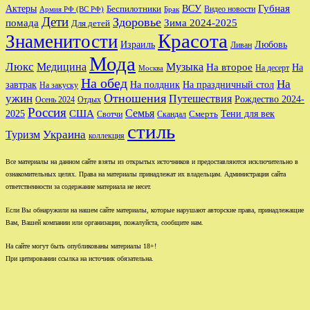
Губная
Актеры
ВСУ
Беспилотники
Видео новости
Армия РФ (ВС РФ)
Брак
Дети
Здоровье
помада
Зима 2024-2025
Для детей
Красота
Знаменитости
Израиль
Любовь
Ливан
Мода
Люкс
Медицина
Музыка
На второе
На
На десерт
Москва
На обед
На
завтрак
На праздничный стол
На полдник
На закуску
Отношения
ужин
Путешествия
Рождество 2024-
Осень 2024
Отдых
Россия
Семья
США
Тени для век
2025
Свотчи
Скандал
Смерть
стиль
Туризм
Украина
коллекция
Все материалы на данном сайте взяты из открытых источников и предоставляются исключительно в
ознакомительных целях. Права на материалы принадлежат их владельцам. Администрация сайта
ответственности за содержание материала не несет.
Если Вы обнаружили на нашем сайте материалы, которые нарушают авторские права, принадлежащие
Вам, Вашей компании или организации, пожалуйста, сообщите нам.
На сайте могут быть опубликованы материалы 18+!
При цитировании ссылка на источник обязательна.