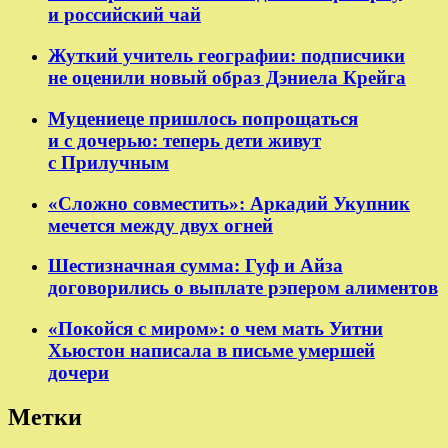
и российский чай
Жуткий учитель географии: подписчики
не оценили новый образ Дэниела Крейга
Муцениеце пришлось попрощаться
и с дочерью: теперь дети живут
с Прилучным
«Сложно совместить»: Аркадий Укупник
мечется между двух огней
Шестизначная сумма: Гуф и Айза
договорились о выплате рэпером алиментов
«Покойся с миром»: о чем мать Уитни
Хьюстон написала в письме умершей
дочери
Метки