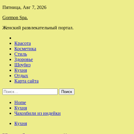
Skip
Пятница, Авг 7, 2026
to
Gormon Spa.
content
Женский развлекательный портал.
Красота
Косметика
Стиль
Здоровье
Шоубиз
Кухня
Отдых
Карта сайта
Найти:
Home
Кухня
Чахохбили из индейки
Кухня