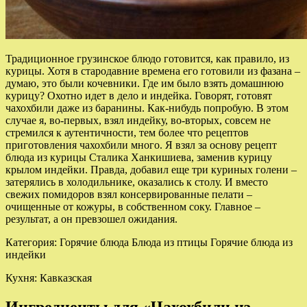
Традиционное грузинское блюдо готовится, как правило, из
курицы. Хотя в стародавние времена его готовили из фазана –
думаю, это были кочевники. Где им было взять домашнюю
курицу? Охотно идет в дело и индейка. Говорят, готовят
чахохбили даже из баранины. Как-нибудь попробую. В этом
случае я, во-первых, взял индейку, во-вторых, совсем не
стремился к аутентичности, тем более что рецептов
приготовления чахохбили много. Я взял за основу рецепт
блюда из курицы Сталика Ханкишиева, заменив курицу
крылом индейки. Правда, добавил еще три куриных голени –
затерялись в холодильнике, оказались к столу. И вместо
свежих помидоров взял консервированные пелати –
очищенные от кожуры, в собственном соку. Главное –
результат, а он превзошел ожидания.
Категория: Горячие блюда Блюда из птицы Горячие блюда из
индейки
Кухня: Кавказская
Ингредиенты для «Чахохбили из