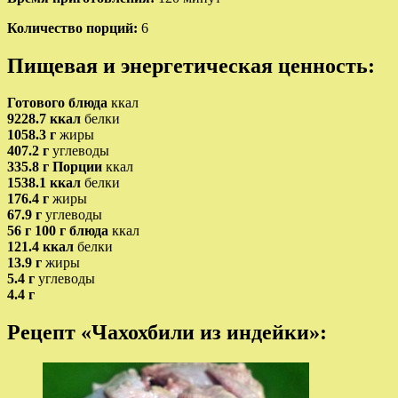
Количество порций:
6
Пищевая и энергетическая ценность:
Готового блюда
ккал
9228.7 ккал
белки
1058.3 г
жиры
407.2 г
углеводы
335.8 г
Порции
ккал
1538.1 ккал
белки
176.4 г
жиры
67.9 г
углеводы
56 г
100 г блюда
ккал
121.4 ккал
белки
13.9 г
жиры
5.4 г
углеводы
4.4 г
Рецепт «Чахохбили из индейки»: