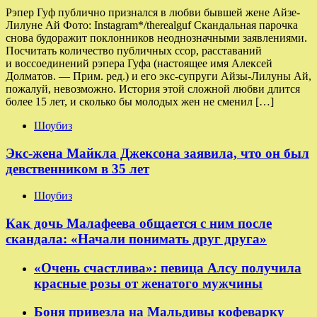
Рэпер Гуф публично признался в любви бывшей жене Айзе-
Лилуне Ай Фото: Instagram*/therealguf Скандальная парочка
снова будоражит поклонников неоднозначными заявлениями.
Посчитать количество публичных ссор, расставаний
и воссоединений рэпера Гуфа (настоящее имя Алексей
Долматов. — Прим. ред.) и его экс-супруги Айзы-Лилуны Ай,
пожалуй, невозможно. История этой сложной любви длится
более 15 лет, и сколько бы молодых жен не сменил […]
Шоубиз
Экс-жена Майкла Джексона заявила, что он был
девственником в 35 лет
Шоубиз
Как дочь Малафеева общается с ним после
скандала: «Начали понимать друг друга»
«Очень счастлива»: певица Алсу получила
красные розы от женатого мужчины
Боня привезла на Мальдивы кофеварку