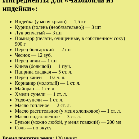
индейки»:
Индейка (у меня крыло) — 1,5 кг
Курица (голень (необязательно)) — 3 шт
Лук репчатый — 3 шт
Помидор (пелати, очищенные, в собственном соку) —
900 г
Перец болгарский — 2 шт
Чеснок — 12 зуб.
Перец чили — 1 шт
Кинза (большой) — 1 пуч.
Паприка сладкая — 5 ст. л.
Перец кайен — 1/2 ч. л.
Кориандр (молотый) — 1 ст. л.
Майоран — 1 ст. л.
Хмели-сунели — 1 ст. л.
Уцхо-сунели — 1 ст. л.
Масло топленое — 2 ст. л.
Масло растительное (у меня хлопковое) — 1 ст. л.
Масло подсолнечное — 3 ст. л.
Бульон (можно любой, у меня говяжий) — 200 мл
Соль — по вкусу
Время приготовления:
120 минут